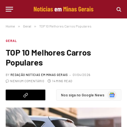
Home
»
Geral
»
TOP 10 Melhores Carros Populares
GERAL
TOP 10 Melhores Carros
Populares
BY
REDAÇÃO NOTÍCIAS EM MINAS GERAIS
01/04/2026
NENHUM COMENTÁRIO
14 MINS READ
Google
Nos siga no Google News
News