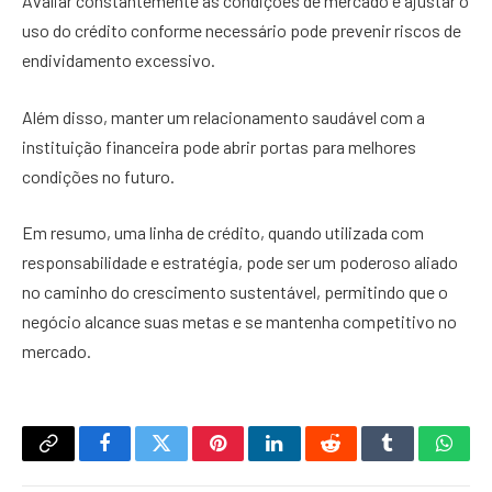
Avaliar constantemente as condições de mercado e ajustar o
uso do crédito conforme necessário pode prevenir riscos de
endividamento excessivo.
Além disso, manter um relacionamento saudável com a
instituição financeira pode abrir portas para melhores
condições no futuro.
Em resumo, uma linha de crédito, quando utilizada com
responsabilidade e estratégia, pode ser um poderoso aliado
no caminho do crescimento sustentável, permitindo que o
negócio alcance suas metas e se mantenha competitivo no
mercado.
Copy
Facebook
Twitter
Pinterest
LinkedIn
Reddit
Tumblr
What