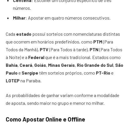
Centena
: Escolher um conjunto específico de três
números.
Milhar
: Apostar em quatro números consecutivos.
Cada
estado
possui sorteios com nomenclaturas distintas
que ocorrem em horários predefinidos, como
PTM
(Para
Todos da Manhã),
PTV
(Para Todos à tarde),
PTN
(Para Todos
à Noite) e a
Federal
que é a mais tradicional. Estados como
Bahia
,
Ceará
,
Goiás
,
Minas Gerais
,
Rio Grande do Sul
,
São
Paulo
e
Sergipe
têm sorteios próprios, como
PT-Rio
e
LOTEP
na Paraíba.
As probabilidades de ganhar variam conforme a modalidade
de aposta, sendo maior no grupo e menor no milhar.
Como Apostar Online e Offline