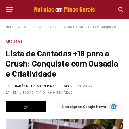
Home
»
Apostas
»
Lista de Cantadas +18 para a Crush: Conquiste com Ousadia e Criatividade
APOSTAS
Lista de Cantadas +18 para a
Crush: Conquiste com Ousadia
e Criatividade
BY
REDAÇÃO NOTÍCIAS EM MINAS GERAIS
30/03/2024
NENHUM COMENTÁRIO
6 MINS READ
Google
Nos siga no Google News
News