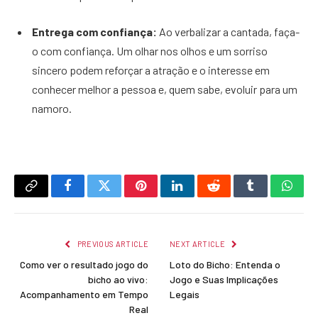
Entrega com confiança:
Ao verbalizar a cantada, faça-
o com confiança. Um olhar nos olhos e um sorriso
sincero podem reforçar a atração e o interesse em
conhecer melhor a pessoa e, quem sabe, evoluir para um
namoro.
Copy
Facebook
Twitter
Pinterest
LinkedIn
Reddit
Tumblr
What
Link
PREVIOUS ARTICLE
NEXT ARTICLE
Como ver o resultado jogo do
Loto do Bicho: Entenda o
bicho ao vivo:
Jogo e Suas Implicações
Acompanhamento em Tempo
Legais
Real