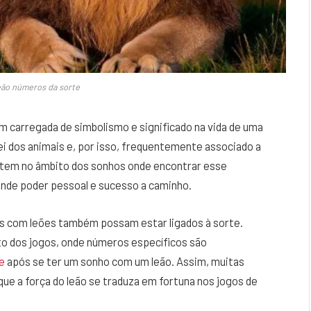
ão números da sorte
 carregada de simbolismo e significado na vida de uma
ei dos animais e, por isso, frequentemente associado a
letem no âmbito dos sonhos onde encontrar esse
ande poder pessoal e sucesso a caminho.
os com leões também possam estar ligados à sorte.
o dos jogos, onde números específicos são
e
após se ter um sonho com um leão. Assim, muitas
e a força do leão se traduza em fortuna nos jogos de