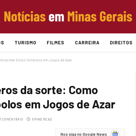
OS
TURISMO
FILMES
CARREIRA
DIREITOS
terpretar Estes Símbolos em Jogos de Azar
ros da sorte: Como
bolos em Jogos de Azar
 COMENTÁRIO
5 MINS READ
Google
Nos siga no Google News