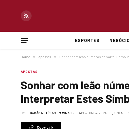
RSS
ESPORTES
NEGÓCI
Home
»
Apostas
»
Sonhar com leão números da sorte: Como In
APOSTAS
Sonhar com leão núme
Interpretar Estes Sím
BY
REDAÇÃO NOTÍCIAS EM MINAS GERAIS
18/04/2024
NENHUM
Copy Link