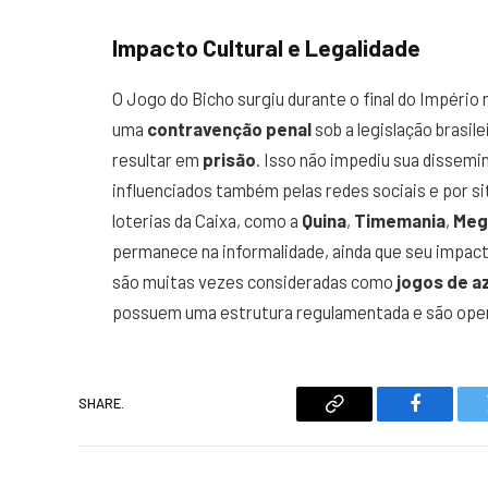
Impacto Cultural e Legalidade
O Jogo do Bicho surgiu durante o final do Império 
uma
contravenção penal
sob a legislação brasil
resultar em
prisão
. Isso não impediu sua dissemin
influenciados também pelas redes sociais e por 
loterias da Caixa, como a
Quina
,
Timemania
,
Meg
permanece na informalidade, ainda que seu impacto
são muitas vezes consideradas como
jogos de a
possuem uma estrutura regulamentada e são oper
SHARE.
Copy
Faceboo
Link