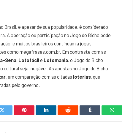
no Brasil, e apesar de sua popularidade, é considerado
eira. A operação ou participação no Jogo do Bicho pode
ação, e muitos brasileiros continuam a jogar,
sites como megafrases.com.br. Em contraste com as
a-Sena
,
Lotofácil
e
Lotomania
, o Jogo do Bicho
 cultural seja inegável. As apostas no Jogo do Bicho
zar
, em comparação com as citadas
loterias
, que
adas pelo governo.
k
Twitter
Pinterest
LinkedIn
Reddit
Tumblr
WhatsAp