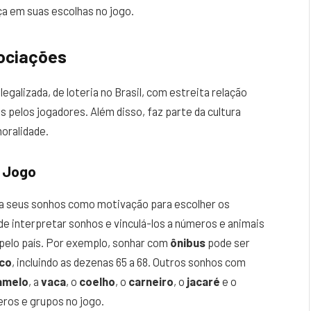
ça em suas escolhas no jogo.
sociações
galizada, de loteria no Brasil, com estreita relação
pelos jogadores. Além disso, faz parte da cultura
oralidade.
 Jogo
a seus sonhos como motivação para escolher os
de interpretar sonhos e vinculá-los a números e animais
 pelo país. Por exemplo, sonhar com
ônibus
pode ser
co
, incluindo as dezenas 65 a 68. Outros sonhos com
amelo
, a
vaca
, o
coelho
, o
carneiro
, o
jacaré
e o
eros e grupos no jogo.