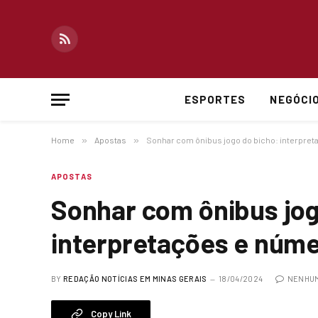
RSS
ESPORTES
NEGÓCI
Home
»
Apostas
»
Sonhar com ônibus jogo do bicho: interpret
APOSTAS
Sonhar com ônibus jog
interpretações e núme
BY
REDAÇÃO NOTÍCIAS EM MINAS GERAIS
18/04/2024
NENHUM
Copy Link