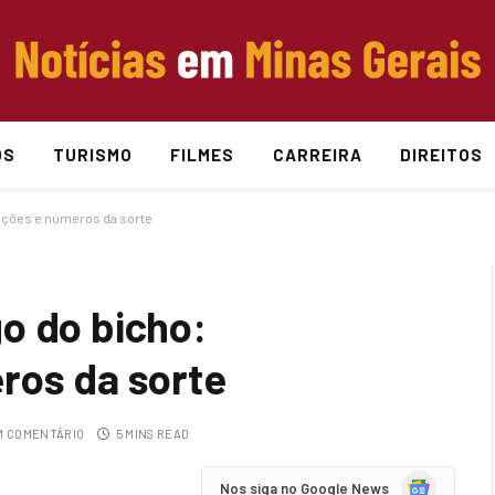
OS
TURISMO
FILMES
CARREIRA
DIREITOS
ações e números da sorte
o do bicho:
ros da sorte
 COMENTÁRIO
5 MINS READ
Google
Nos siga no Google News