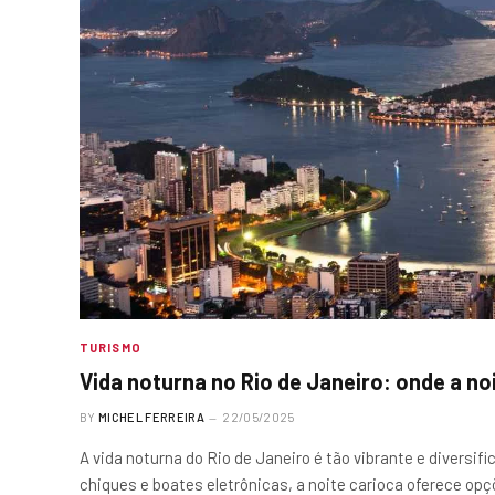
TURISMO
Vida noturna no Rio de Janeiro: onde a no
BY
MICHEL FERREIRA
22/05/2025
A vida noturna do Rio de Janeiro é tão vibrante e diversif
chiques e boates eletrônicas, a noite carioca oferece op