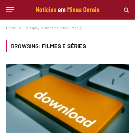
Home
»
Category: "Filmes e Séries" (Page 3)
BROWSING:
FILMES E SÉRIES