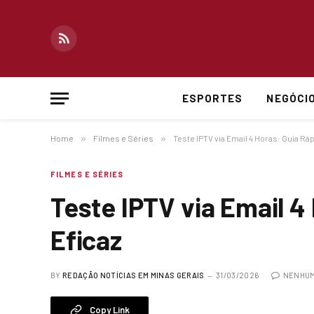
RSS
ESPORTES
NEGÓCI
Home
»
Filmes e Séries
»
Teste IPTV via Email 4 Horas: Guia Ráp
FILMES E SÉRIES
Teste IPTV via Email 4
Eficaz
BY
REDAÇÃO NOTÍCIAS EM MINAS GERAIS
31/03/2026
NENHUM
Copy Link