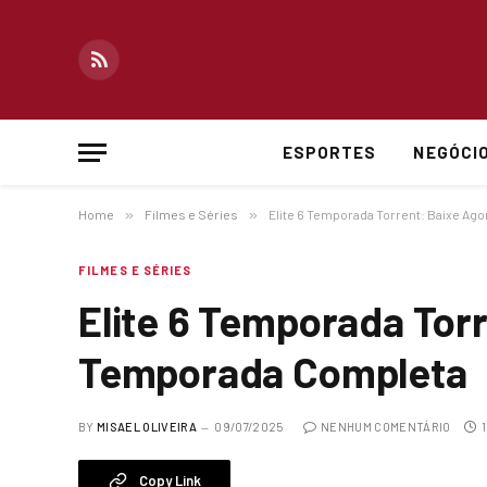
RSS
ESPORTES
NEGÓCI
Home
»
Filmes e Séries
»
Elite 6 Temporada Torrent: Baixe Ag
FILMES E SÉRIES
Elite 6 Temporada Tor
Temporada Completa
BY
MISAEL OLIVEIRA
09/07/2025
NENHUM COMENTÁRIO
Copy Link