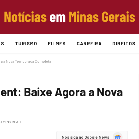
OS
TURISMO
FILMES
CARREIRA
DIREITOS
ora a Nova Temporada Completa
rent: Baixe Agora a Nova
10 MINS READ
Google
Nos siga no Google News