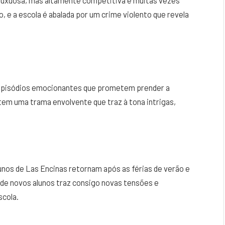
 luxuosa, mas altamente competitiva e muitas vezes
, e a escola é abalada por um crime violento que revela
 episódios emocionantes que prometem prender a
 tem uma trama envolvente que traz à tona intrigas,
lunos de Las Encinas retornam após as férias de verão e
de novos alunos traz consigo novas tensões e
scola.