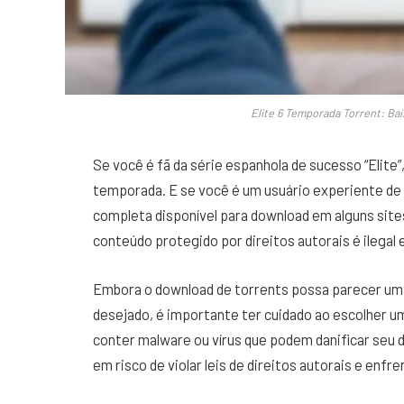
Elite 6 Temporada Torrent: B
Se você é fã da série espanhola de sucesso “Elite
temporada. E se você é um usuário experiente de
completa disponível para download em alguns site
conteúdo protegido por direitos autorais é ilegal e
Embora o download de torrents possa parecer uma 
desejado, é importante ter cuidado ao escolher um
conter malware ou vírus que podem danificar seu d
em risco de violar leis de direitos autorais e enfr