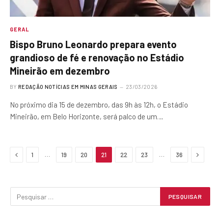
GERAL
Bispo Bruno Leonardo prepara evento
grandioso de fé e renovação no Estádio
Mineirão em dezembro
BY
REDAÇÃO NOTÍCIAS EM MINAS GERAIS
23/03/2026
No próximo dia 15 de dezembro, das 9h às 12h, o Estádio
Mineirão, em Belo Horizonte, será palco de um…
Previous
Next
…
…
1
19
20
21
22
23
36