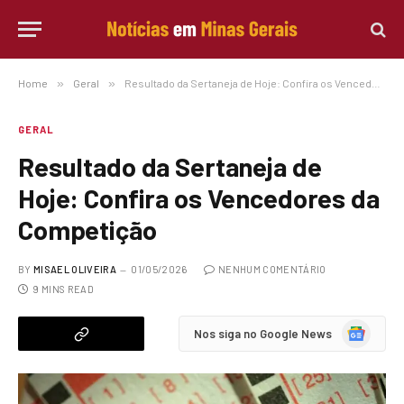
Home
»
Geral
»
Resultado da Sertaneja de Hoje: Confira os Vencedores da Competição
GERAL
Resultado da Sertaneja de
Hoje: Confira os Vencedores da
Competição
BY
MISAEL OLIVEIRA
01/05/2026
NENHUM COMENTÁRIO
9 MINS READ
Google
Nos siga no Google News
News