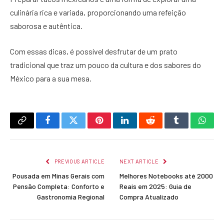
culinária rica e variada, proporcionando uma refeição
saborosa e autêntica.
Com essas dicas, é possível desfrutar de um prato
tradicional que traz um pouco da cultura e dos sabores do
México para a sua mesa.
Copy
Facebook
Twitter
Pinterest
LinkedIn
Reddit
Tumblr
What
Link
PREVIOUS ARTICLE
NEXT ARTICLE
Pousada em Minas Gerais com
Melhores Notebooks até 2000
Pensão Completa: Conforto e
Reais em 2025: Guia de
Gastronomia Regional
Compra Atualizado