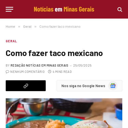
Home
»
Geral
»
Como fazer taco mexicano
GERAL
Como fazer taco mexicano
BY
REDAÇÃO NOTÍCIAS EM MINAS GERAIS
25/05/2025
NENHUM COMENTÁRIO
4 MINS READ
Google
Nos siga no Google News
News