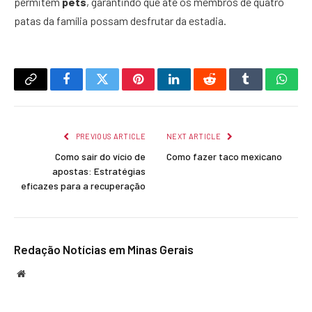
permitem
pets
, garantindo que até os membros de quatro
patas da família possam desfrutar da estadia.
Copy
Facebook
Twitter
Pinterest
LinkedIn
Reddit
Tumblr
What
Link
PREVIOUS ARTICLE
NEXT ARTICLE
Como sair do vício de
Como fazer taco mexicano
apostas: Estratégias
eficazes para a recuperação
Redação Notícias em Minas Gerais
Website