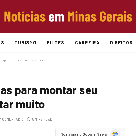
OS
TURISMO
FILMES
CARREIRA
DIREITOS
etup de jogo sem gastar muito
cas para montar seu
tar muito
 COMENTÁRIO
5 MINS READ
Google
Nos siga no Google News