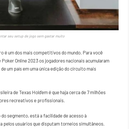
ontar seu setup de jogo sem gastar muito
iro é um dos mais competitivos do mundo. Para você
 Poker Online 2023 os jogadores nacionais acumularam
 de um país em uma única edição do circuito mais
ileira de Texas Hold’em é que haja cerca de 7 milhões
res recreativos e profissionais.
do segmento, está a facilidade de acesso à
da pelos usuários que disputam torneios simultâneos.