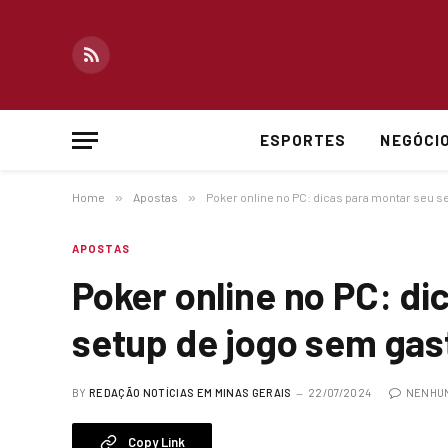
RSS
ESPORTES
NEGÓCI
Home
»
Apostas
»
Poker online no PC: dicas para montar seu s
APOSTAS
Poker online no PC: di
setup de jogo sem gas
BY
REDAÇÃO NOTÍCIAS EM MINAS GERAIS
22/07/2024
NENHUM
Copy Link