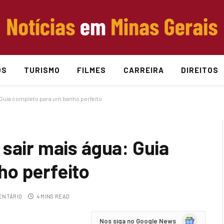
OS
TURISMO
FILMES
CARREIRA
DIREITOS
 Guia completo para um banho perfeito
sair mais água: Guia
ho perfeito
ENTÁRIO
4 MINS READ
Google
Nos siga no Google News