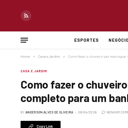
RSS
ESPORTES
NEGÓCI
Home
»
Casa e Jardim
»
Como fazer o chuveiro sair mais água:
CASA E JARDIM
Como fazer o chuveiro 
completo para um ban
BY
ANDERSON ALVES DE OLIVEIRA
09/04/2026
NENHUM COM
Copy Link