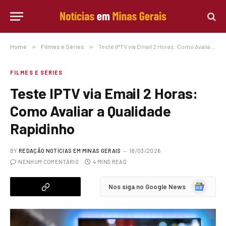
Home
»
Filmes e Séries
»
Teste IPTV via Email 2 Horas: Como Avaliar a Qualidade Rapidinho
FILMES E SÉRIES
Teste IPTV via Email 2 Horas:
Como Avaliar a Qualidade
Rapidinho
BY
REDAÇÃO NOTÍCIAS EM MINAS GERAIS
18/03/2026
NENHUM COMENTÁRIO
4 MINS READ
Google
Nos siga no Google News
News