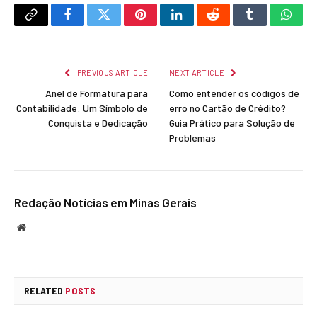
Copy
Facebook
Twitter
Pinterest
LinkedIn
Reddit
Tumblr
What
Link
PREVIOUS ARTICLE
NEXT ARTICLE
Anel de Formatura para
Como entender os códigos de
Contabilidade: Um Símbolo de
erro no Cartão de Crédito?
Conquista e Dedicação
Guia Prático para Solução de
Problemas
Redação Notícias em Minas Gerais
Website
RELATED
POSTS