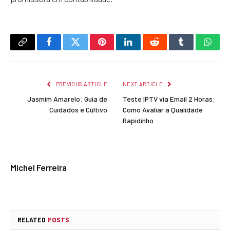
Copy
Facebook
Twitter
Pinterest
LinkedIn
Reddit
Tumblr
What
Link
PREVIOUS ARTICLE
NEXT ARTICLE
Jasmim Amarelo: Guia de
Teste IPTV via Email 2 Horas:
Cuidados e Cultivo
Como Avaliar a Qualidade
Rapidinho
Michel Ferreira
RELATED
POSTS