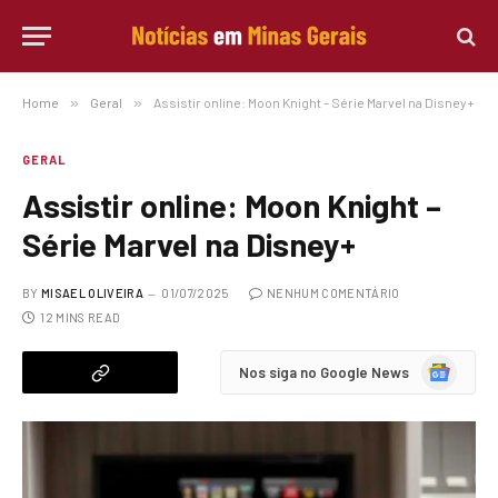
Home
»
Geral
»
Assistir online: Moon Knight – Série Marvel na Disney+
GERAL
Assistir online: Moon Knight –
Série Marvel na Disney+
BY
MISAEL OLIVEIRA
01/07/2025
NENHUM COMENTÁRIO
12 MINS READ
Google
Nos siga no Google News
News