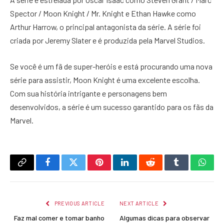
Spector / Moon Knight / Mr. Knight e Ethan Hawke como
Arthur Harrow, o principal antagonista da série. A série foi
criada por Jeremy Slater e é produzida pela Marvel Studios.
Se você é um fã de super-heróis e está procurando uma nova
série para assistir, Moon Knight é uma excelente escolha.
Com sua história intrigante e personagens bem
desenvolvidos, a série é um sucesso garantido para os fãs da
Marvel.
Copy
Facebook
Twitter
Pinterest
LinkedIn
Reddit
Tumblr
What
Link
PREVIOUS ARTICLE
NEXT ARTICLE
Faz mal comer e tomar banho
Algumas dicas para observar