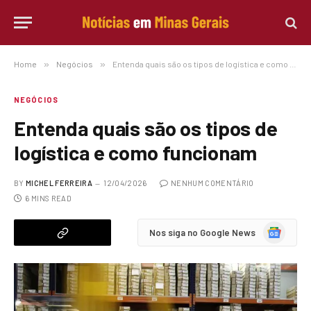
Home
»
Negócios
»
Entenda quais são os tipos de logística e como funcionam
NEGÓCIOS
Entenda quais são os tipos de
logística e como funcionam
BY
MICHEL FERREIRA
12/04/2026
NENHUM COMENTÁRIO
6 MINS READ
Google
Nos siga no Google News
News