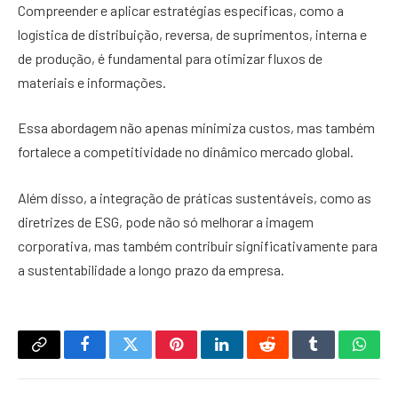
Compreender e aplicar estratégias específicas, como a
logística de distribuição, reversa, de suprimentos, interna e
de produção, é fundamental para otimizar fluxos de
materiais e informações.
Essa abordagem não apenas minimiza custos, mas também
fortalece a competitividade no dinâmico mercado global.
Além disso, a integração de práticas sustentáveis, como as
diretrizes de ESG, pode não só melhorar a imagem
corporativa, mas também contribuir significativamente para
a sustentabilidade a longo prazo da empresa.
Copy
Facebook
Twitter
Pinterest
LinkedIn
Reddit
Tumblr
What
Link