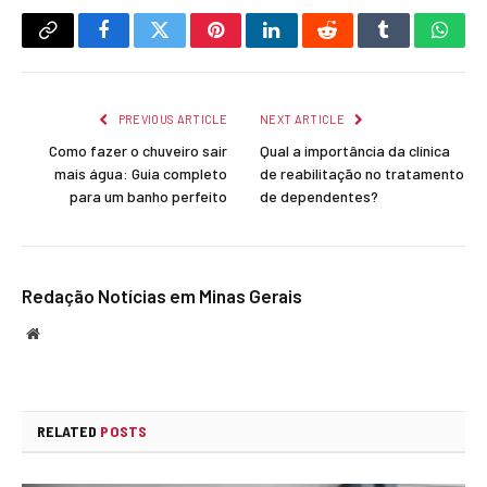
Copy
Facebook
Twitter
Pinterest
LinkedIn
Reddit
Tumblr
What
Link
PREVIOUS ARTICLE
NEXT ARTICLE
Como fazer o chuveiro sair
Qual a importância da clínica
mais água: Guia completo
de reabilitação no tratamento
para um banho perfeito
de dependentes?
Redação Notícias em Minas Gerais
Website
RELATED
POSTS