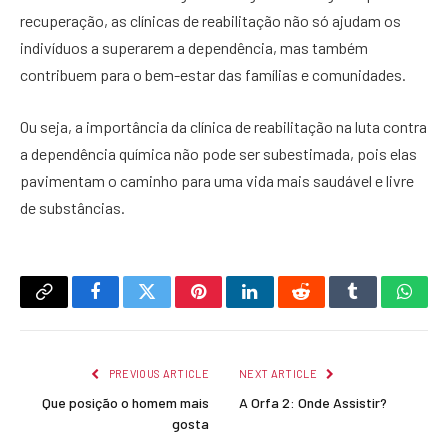
recuperação, as clínicas de reabilitação não só ajudam os
indivíduos a superarem a dependência, mas também
contribuem para o bem-estar das famílias e comunidades.
Ou seja, a importância da clínica de reabilitação na luta contra
a dependência química não pode ser subestimada, pois elas
pavimentam o caminho para uma vida mais saudável e livre
de substâncias.
Copy
Facebook
Twitter
Pinterest
LinkedIn
Reddit
Tumblr
What
Link
PREVIOUS ARTICLE
NEXT ARTICLE
Que posição o homem mais
A Orfa 2: Onde Assistir?
gosta