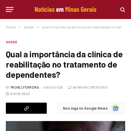
Home
»
Saúde
»
Qual a importância da clínica de reabilitação no tratamento de dependentes?
SAÚDE
Qual a importância da clínica de
reabilitação no tratamento de
dependentes?
BY
MICHEL FERREIRA
09/04/2026
NENHUM COMENTÁRIO
6 MINS READ
Google
Nos siga no Google News
News