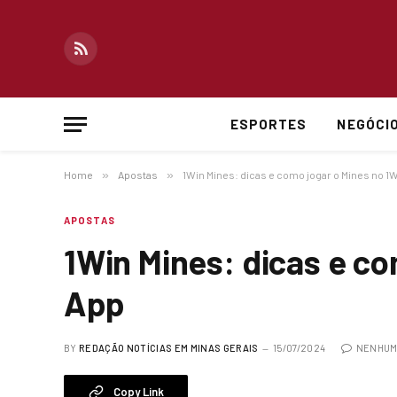
RSS
ESPORTES
NEGÓCI
Home
»
Apostas
»
1Win Mines: dicas e como jogar o Mines no 1
APOSTAS
1Win Mines: dicas e co
App
BY
REDAÇÃO NOTÍCIAS EM MINAS GERAIS
15/07/2024
NENHUM
Copy Link