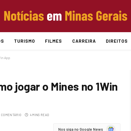
OS
TURISMO
FILMES
CARREIRA
DIREITOS
Win App
mo jogar o Mines no 1Win
 COMENTÁRIO
4 MINS READ
Google
Nos siga no Google News