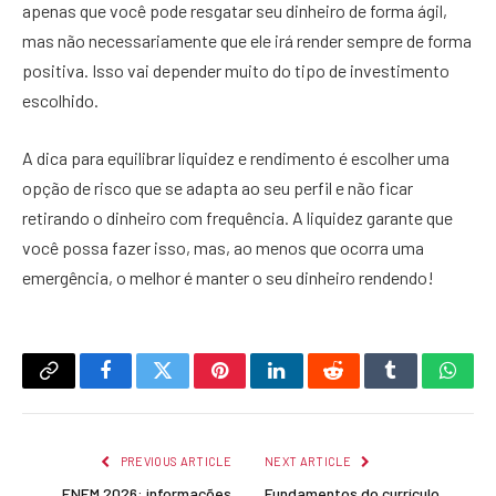
apenas que você pode resgatar seu dinheiro de forma ágil,
mas não necessariamente que ele irá render sempre de forma
positiva. Isso vai depender muito do tipo de investimento
escolhido.
A dica para equilibrar liquidez e rendimento é escolher uma
opção de risco que se adapta ao seu perfil e não ficar
retirando o dinheiro com frequência. A liquidez garante que
você possa fazer isso, mas, ao menos que ocorra uma
emergência, o melhor é manter o seu dinheiro rendendo!
Copy
Facebook
Twitter
Pinterest
LinkedIn
Reddit
Tumblr
What
Link
PREVIOUS ARTICLE
NEXT ARTICLE
ENEM 2026: informações
Fundamentos do currículo