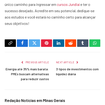
único caminho para ingressar em
cursos Jundiaí
e ter o
sucesso desejado. Acredite em seu potencial, dedique-se
aos estudos e você estará no caminho certo para alcançar
seus objetivos!
Copy
Facebook
Twitter
Pinterest
LinkedIn
Reddit
Tumblr
What
Link
PREVIOUS ARTICLE
NEXT ARTICLE
Energia até 35% mais barata:
3 tipos de investimentos com
PMEs buscam alternativas
liquidez diária
para reduzir custos
Redação Notícias em Minas Gerais